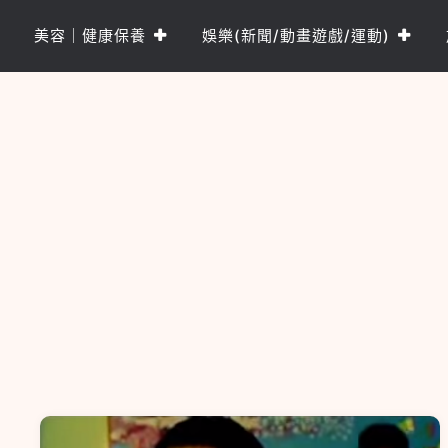
Skip
to
美容｜健康保養
娛樂(新聞/動畫遊戲/運動)
content
樂PO網
分享你的樂事，樂PO吧~