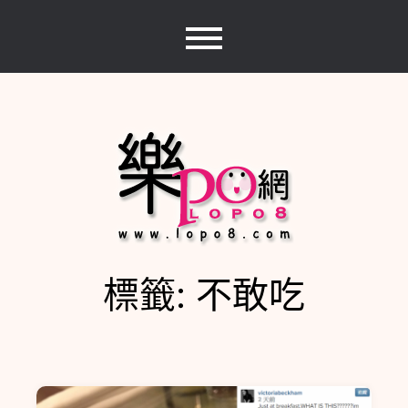
Skip
to
content
標籤:
不敢吃
樂PO網
分享你的樂事，樂PO吧~