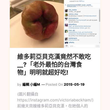
維多莉亞貝克漢竟然不敢吃
__?「老外最怕的台灣食
物」明明就超好吃!
by
編輯 小編M
Posted On
2015-05-19
(圖片翻攝自
https://instagram.com/victoriabeckham/)
前幾天貝嫂維多莉亞貝克漢，在她個人的