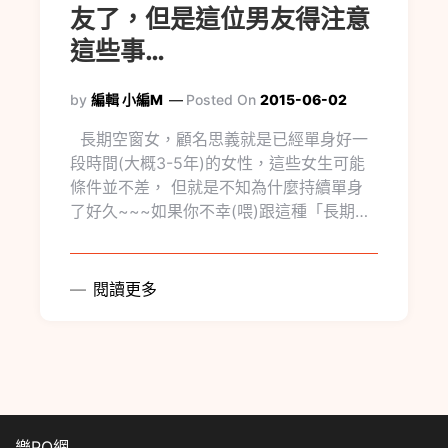
友了，但是這位男友得注意
這些事…
by
編輯 小編M
Posted On
2015-06-02
長期空窗女，顧名思義就是已經單身好一
段時間(大概3-5年)的女性，這些女生可能
條件並不差， 但就是不知為什麼持續單身
了好久~~~如果你不幸(喂)跟這種「長期…
閱讀更多
樂PO網