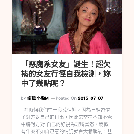
「惡魔系女友」誕生！超欠
揍的女友行徑自我檢測，妳
中了幾點呢？
by
編輯 小編M
Posted On
2015-07-07
有時候我們在一段感情裡，因為已經習慣
了對方對自己的付出，因此常常在不知不覺
中將對方對 自己的好視為理所當然，稍微
有什麼不如自己意的情況就會大發脾氣，甚