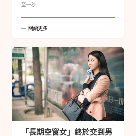
至一秒…
閱讀更多
「長期空窗女」終於交到男