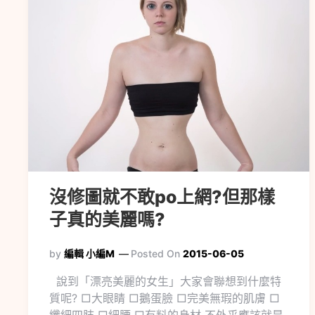
沒修圖就不敢po上網?但那樣
子真的美麗嗎?
by
編輯 小編M
Posted On
2015-06-05
說到「漂亮美麗的女生」大家會聯想到什麼特
質呢? □大眼睛 □鵝蛋臉 □完美無瑕的肌膚 □
纖細四肢 □細腰 □有料的身材 不外乎應該就是