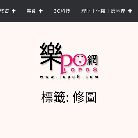
旅遊
美食
3C科技
理財｜保險｜房地產
標籤:
修圖