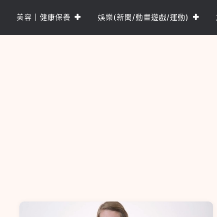
Skip
to
美容｜健康保養
娛樂(新聞/動畫遊戲/運動)
content
樂PO網
分享你的樂事，樂PO吧~