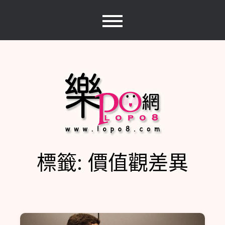
Skip
to
content
標籤:
價值觀差異
樂PO網
分享你的樂事，樂PO吧~