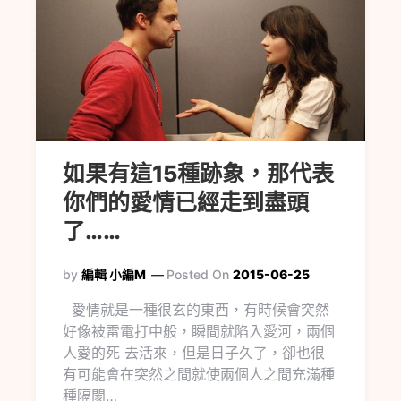
如果有這15種跡象，那代表
你們的愛情已經走到盡頭
了……
by
編輯 小編M
Posted On
2015-06-25
愛情就是一種很玄的東西，有時候會突然
好像被雷電打中般，瞬間就陷入愛河，兩個
人愛的死 去活來，但是日子久了，卻也很
有可能會在突然之間就使兩個人之間充滿種
種隔閡…