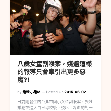
八歲女童割喉案，媒體這樣
的報導只會牽引出更多惡
魔?!
by
編輯 小編M
Posted On
2015-06-02
日前剛發生的台北市國小女童割喉案，龔姓
嫌犯在進入自己母校後，殘忍且冷血的對一