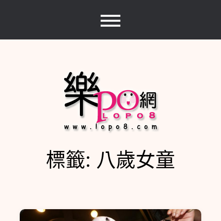
Skip
to
content
標籤:
八歲女童
樂PO網
分享你的樂事，樂PO吧~