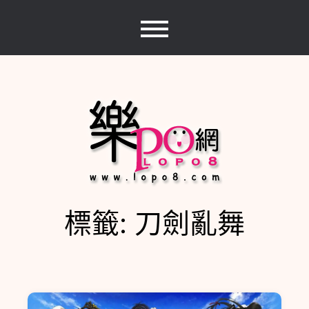
Skip
to
content
標籤:
刀劍亂舞
樂PO網
分享你的樂事，樂PO吧~