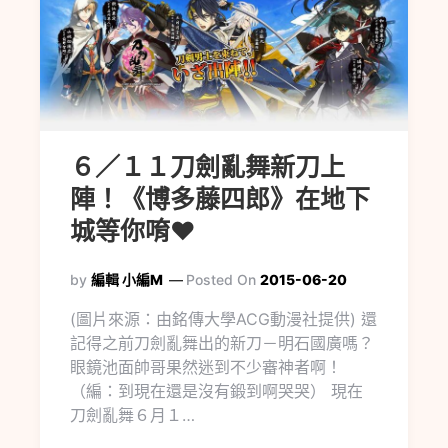
６／１１刀劍亂舞新刀上
陣！《博多藤四郎》在地下
城等你唷♥
by
編輯 小編M
Posted On
2015-06-20
(圖片來源：由銘傳大學ACG動漫社提供) 還
記得之前刀劍亂舞出的新刀－明石國廣嗎？
眼鏡池面帥哥果然迷到不少審神者啊！
（編：到現在還是沒有鍛到啊哭哭） 現在
刀劍亂舞６月１…