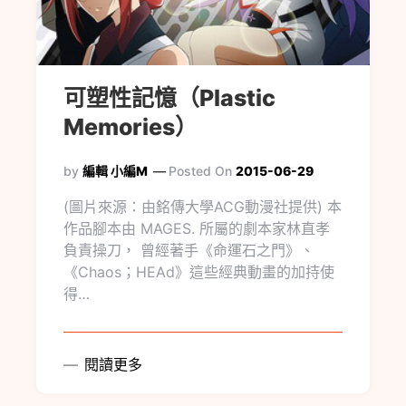
可塑性記憶（Plastic
Memories）
by
編輯 小編M
Posted On
2015-06-29
(圖片來源：由銘傳大學ACG動漫社提供) 本
作品腳本由 MAGES. 所屬的劇本家林直孝
負責操刀， 曾經著手《命運石之門》、
《Chaos；HEAd》這些經典動畫的加持使
得…
閱讀更多