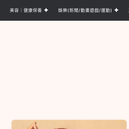
Skip
to
美容｜健康保養
娛樂(新聞/動畫遊戲/運動)
content
樂PO網
分享你的樂事，樂PO吧~