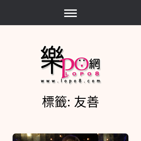
Skip
to
content
標籤:
友善
樂PO網
分享你的樂事，樂PO吧~