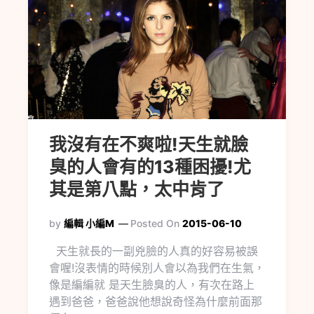
我沒有在不爽啦!天生就臉
臭的人會有的13種困擾!尤
其是第八點，太中肯了
by
編輯 小編M
Posted On
2015-06-10
天生就長的一副兇臉的人真的好容易被誤
會喔!沒表情的時候別人會以為我們在生氣，
像是編編就 是天生臉臭的人，有次在路上
遇到爸爸，爸爸說他想說奇怪為什麼前面那