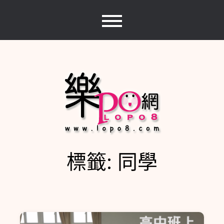
Skip
to
content
標籤:
同學
樂PO網
分享你的樂事，樂PO吧~