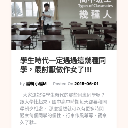
學生時代一定遇過這幾種同
學，最討厭做作女了!!!
by
編輯 小編M
Posted On
2015-06-01
大家還記得學生時代的那些同班同學嗎？
跟大學比起來，國中高中時期每天都要和同
學朝夕相處， 那麼當然就可以有更多時間
觀察每個同學的個性、行事作風等等，觀察
久了就…