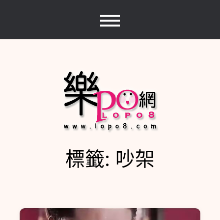
Skip
to
content
標籤:
吵架
樂PO網
分享你的樂事，樂PO吧~