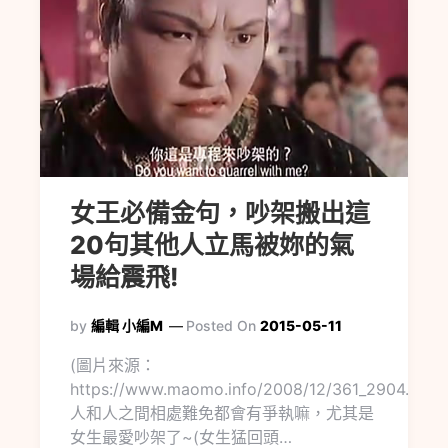
女王必備金句，吵架搬出這
20句其他人立馬被妳的氣
場給震飛!
by
編輯 小編M
Posted On
2015-05-11
(圖片來源：
https://www.maomo.info/2008/12/361_2904.html)
人和人之間相處難免都會有爭執嘛，尤其是
女生最愛吵架了~(女生猛回頭…