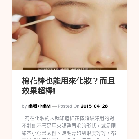
棉花棒也能用來化妝？而且
效果超棒!
by
編輯 小編M
Posted On
2015-04-28
有在化妝的人就知道棉花棒超級好用的對
不對!!!!不管是用來調整眉毛的形狀，或是眼
線不小心畫太粗、睫毛膏印到眼皮等等，都