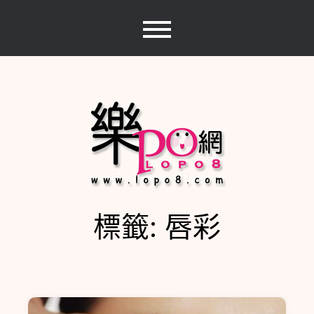
Skip
to
content
標籤:
唇彩
樂PO網
分享你的樂事，樂PO吧~