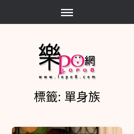
Skip
to
content
標籤:
單身族
樂PO網
分享你的樂事，樂PO吧~