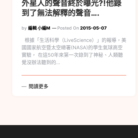
到了無法解釋的聲音….
by
編輯 小編M
Posted On
2015-05-07
根據「生活科學（LiveScience）」的報導，美
國國家航空暨太空總署(NASA)的學生氣球高空
實驗， 在這50年來第一次錄到了神秘、人類聽
覺沒辦法聽到的…
閱讀更多