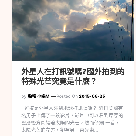
外星人在打訊號嗎?國外拍到的
特殊光芒究竟是什麼？
by
編輯 小編M
Posted On
2015-06-25
難道是外星人來到地球打訊號嗎？ 近日美國有
名男子上傳了一段影片，影片中可以看到厚厚的
雲層後方閃耀著太陽的光芒，然而仔細 一看，
太陽光芒的左方，卻有另一束光束…