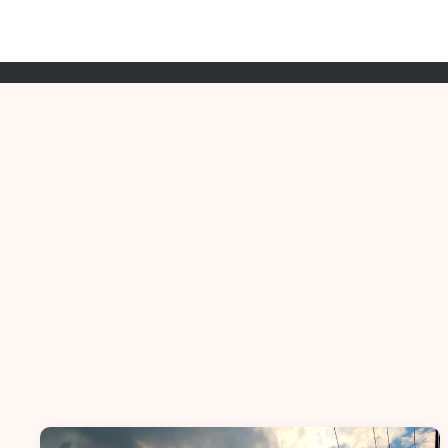
Skip
to
美容｜健康保養
娛樂(新聞/動畫遊戲/運動)
content
樂PO網
分享你的樂事，樂PO吧~