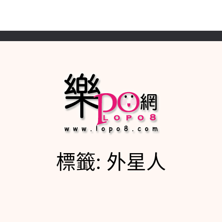
旅遊
美食
3C科技
理財｜保險｜房地產
標籤:
外星人