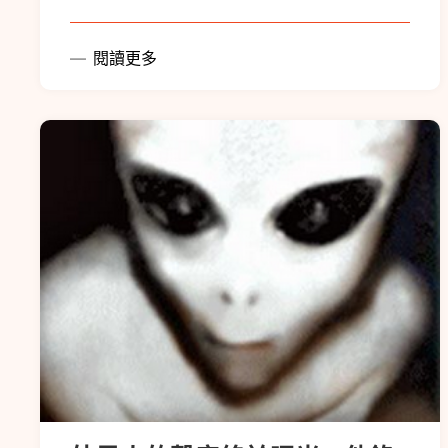
閱讀更多
外星人的聲音終於曝光?!他錄