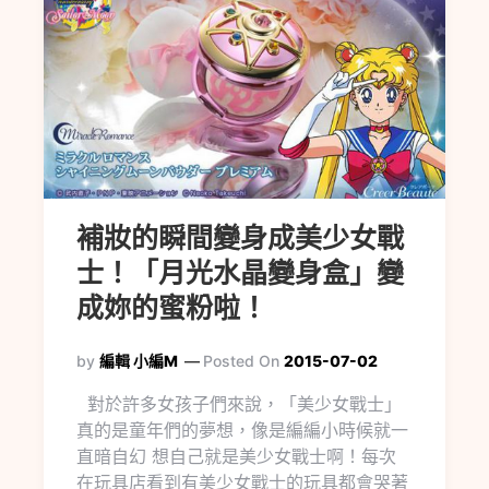
補妝的瞬間變身成美少女戰
士！「月光水晶變身盒」變
成妳的蜜粉啦！
by
編輯 小編M
Posted On
2015-07-02
對於許多女孩子們來說，「美少女戰士」
真的是童年們的夢想，像是編編小時候就一
直暗自幻 想自己就是美少女戰士啊！每次
在玩具店看到有美少女戰士的玩具都會哭著