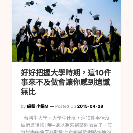
好好把握大學時期，這10件
事來不及做會讓你感到遺憾
無比
by
編輯 小編M
Posted On
2015-04-28
台灣生大學，大學生什麼，這10件事情沒
做過會後悔! 喂~還以為來到某個節目了，其
實是編編今天在新聞上看到最近網路熱傳的