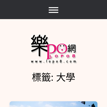
Skip
to
content
標籤:
大學
樂PO網
分享你的樂事，樂PO吧~