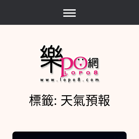
Skip
to
content
標籤:
天氣預報
樂PO網
分享你的樂事，樂PO吧~