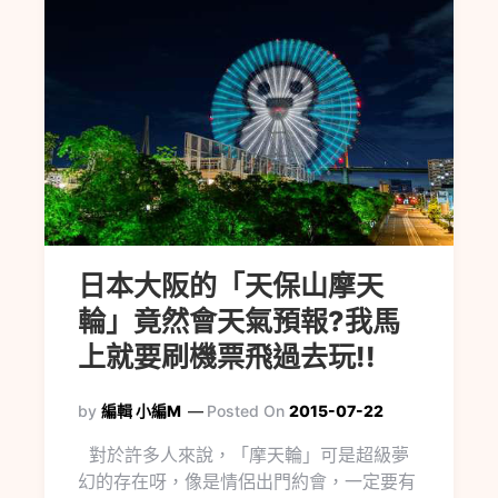
日本大阪的「天保山摩天
輪」竟然會天氣預報?我馬
上就要刷機票飛過去玩!!
by
編輯 小編M
Posted On
2015-07-22
對於許多人來說，「摩天輪」可是超級夢
幻的存在呀，像是情侶出門約會，一定要有