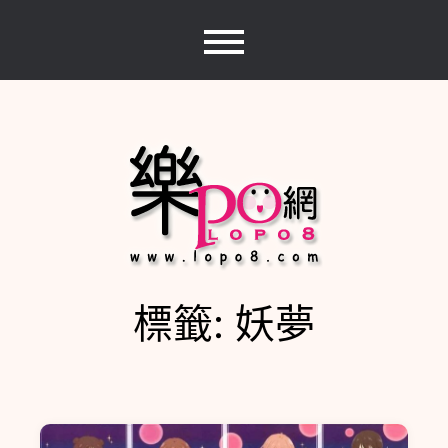
Skip
to
content
標籤:
妖夢
樂PO網
分享你的樂事，樂PO吧~