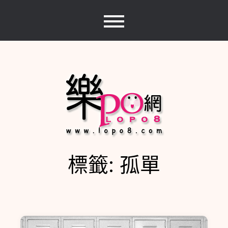
Skip
to
content
標籤:
孤單
樂PO網
分享你的樂事，樂PO吧~