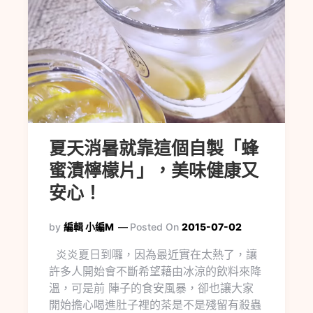
夏天消暑就靠這個自製「蜂
蜜漬檸檬片」，美味健康又
安心！
by
編輯 小編M
Posted On
2015-07-02
炎炎夏日到囉，因為最近實在太熱了，讓
許多人開始會不斷希望藉由冰涼的飲料來降
溫，可是前 陣子的食安風暴，卻也讓大家
開始擔心喝進肚子裡的茶是不是殘留有殺蟲