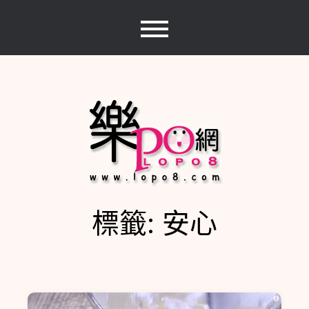
Skip
to
content
標籤:
安心
樂PO網
分享你的樂事，樂PO吧~