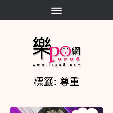
Skip
to
content
標籤:
尊重
樂PO網
分享你的樂事，樂PO吧~