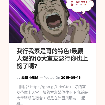
我行我素是哥的特色!最顧
人怨的10大室友惡行你也上
榜了嗎?
by
編輯 小編M
Posted On
2015-05-15
(圖片/ https://goo.gl/UdvCto) 好的室
友帶你上天堂，壞的室友帶你住不下!無論是
大學時期住宿舍，或是在外面與朋友 一起
租…