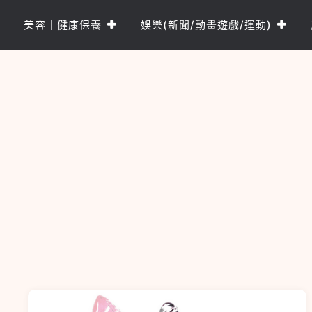
Skip
to
美容｜健康保養
娛樂(新聞/動畫遊戲/運動)
content
樂PO網
分享你的樂事，樂PO吧~