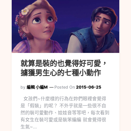
就算是裝的也覺得好可愛，
擄獲男生心的七種小動作
by
編輯 小編M
Posted On
2015-06-25
女孩們~什麼樣的行為在妳們眼裡會覺得
是「假裝」的呢？ 不外乎就是一些很不自
然的裝可愛動作、娃娃音等等吧，每次看到
有女生在裝可愛或是裝笨編編 就會覺得很
生氣~…