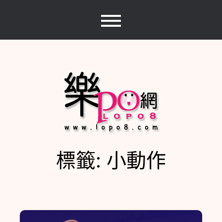
Skip
to
content
標籤:
小動作
樂PO網
分享你的樂事，樂PO吧~