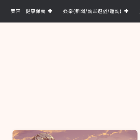
Skip
to
美容｜健康保養
娛樂(新聞/動畫遊戲/運動)
content
樂PO網
分享你的樂事，樂PO吧~