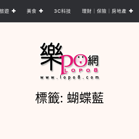
旅遊
美食
3C科技
理財｜保險｜房地產
標籤:
蝴蝶藍