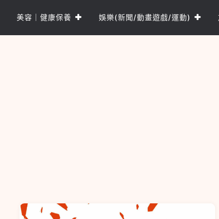
Skip
to
美容｜健康保養
娛樂(新聞/動畫遊戲/運動)
content
樂PO網
分享你的樂事，樂PO吧~