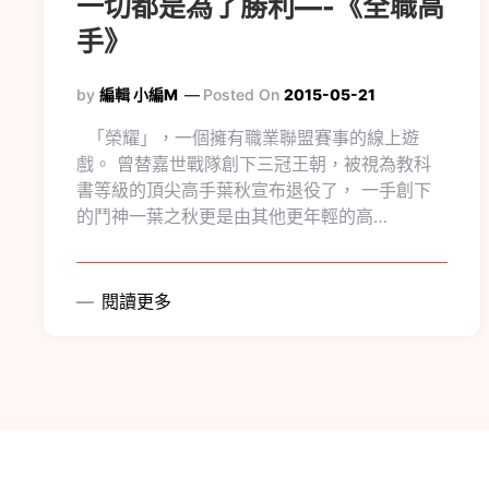
一切都是為了勝利—-《全職高
手》
by
編輯 小編M
Posted On
2015-05-21
「榮耀」，一個擁有職業聯盟賽事的線上遊
戲。 曾替嘉世戰隊創下三冠王朝，被視為教科
書等級的頂尖高手葉秋宣布退役了， 一手創下
的鬥神一葉之秋更是由其他更年輕的高…
閱讀更多