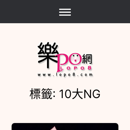
Skip
to
content
標籤:
10大NG
樂PO網
分享你的樂事，樂PO吧~