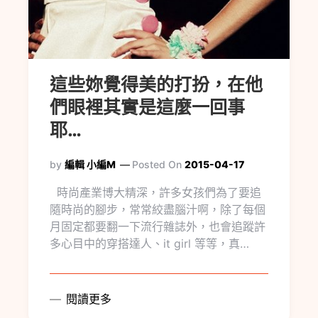
這些妳覺得美的打扮，在他
們眼裡其實是這麼一回事
耶…
by
編輯 小編M
Posted On
2015-04-17
時尚產業博大精深，許多女孩們為了要追
隨時尚的腳步，常常絞盡腦汁啊，除了每個
月固定都要翻一下流行雜誌外，也會追蹤許
多心目中的穿搭達人、it girl 等等，真…
閱讀更多