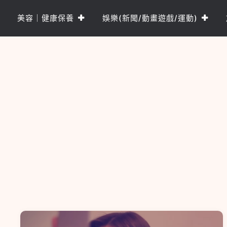
Skip
to
美容｜健康保養
娛樂(新聞/動畫遊戲/運動)
content
樂PO網
分享你的樂事，樂PO吧~