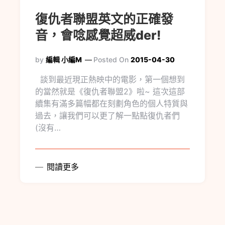
復仇者聯盟英文的正確發
音，會唸感覺超威der!
by
編輯 小編M
Posted On
2015-04-30
談到最近現正熱映中的電影，第一個想到
的當然就是《復仇者聯盟2》啦~ 這次這部
續集有滿多篇幅都在刻劃角色的個人特質與
過去，讓我們可以更了解一點點復仇者們
(沒有…
閱讀更多