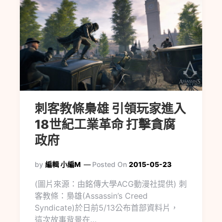
刺客教條梟雄 引領玩家進入
18世紀工業革命 打擊貪腐
政府
by
編輯 小編M
Posted On
2015-05-23
(圖片來源：由銘傳大學ACG動漫社提供) 刺
客教條：梟雄(Assassin’s Creed
Syndicate)於日前5/13公布首部資料片，
這次故事背景在…