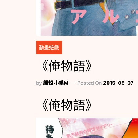
動畫遊戲
《俺物語》
by
編輯 小編M
Posted On
2015-05-07
《俺物語》