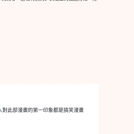
人對此部漫畫的第一印象都是搞笑漫畫