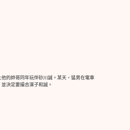
上他的帥哥同年玩伴砂川誠。某天，猛男在電車
，並決定要撮合凜子和誠。