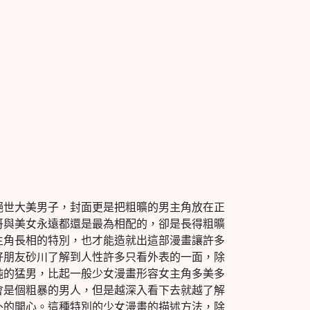
絕世大美男子，封面更是把粗曠的男主角放在正
哥與美女永遠都還是最為相配的，卻是長得粗曠
主角長相的特別，也才能造就出這部漫畫讓許多
好朋友砂川了解到人性許多只看外表的一面，除
純的猛男，比起一般少女漫畫形容女主角多美多
會是個粗暴的男人，但是越深入看下去就越了解
外的開心。這種特別的少女漫畫的描述方法，除