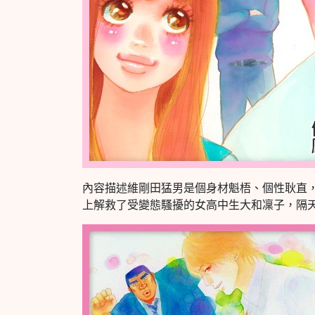
內容描述維剛田猛男是個身材魁梧、個性耿直
上解救了受變態騷擾的女高中生大和凜子，隔