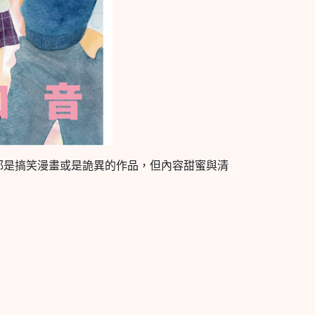
都是搞笑漫畫或是詭異的作品，但內容甜蜜與清