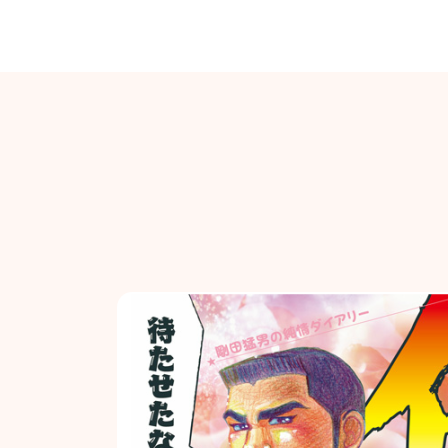
樂PO網
分享你的樂事，樂PO吧~