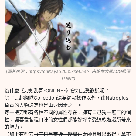
(圖片來源：https://chihaya526.pixnet.net/ 由銘傳大學ACG動漫
社提供)
為什麼《刀剣乱舞-ONLINE-》會如此受歡迎呢？
除了比起艦隊Collection還要簡易操作以外，由Natroplus
負責的人物設定也是重要因素之一。
每一把刀都有各種不同的屬性存在，擁有自己獨一無二的個
性，讓喜愛各種口味的女性們都能好好享受這款遊戲所帶來
的魅力。
（加上有些刀
（三日月宗近／爺爺）
太帥且難以取得，拿不