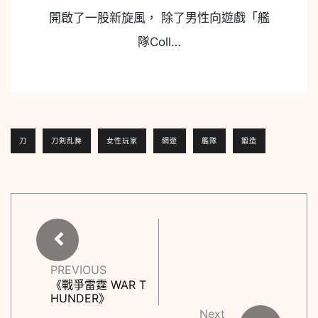
開啟了一股新旋風， 除了男性向遊戲「艦
隊Coll…
刀
刀剣乱舞
女性玩家
網遊
艦隊
鍛造
PREVIOUS
《戰爭雷霆 WAR T
HUNDER》
Next