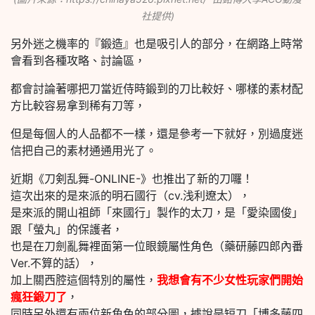
社提供)
另外迷之機率的『鍛造』也是吸引人的部分，在網路上時常
會看到各種攻略、討論區，
都會討論著哪把刀當近侍時鍛到的刀比較好、哪樣的素材配
方比較容易拿到稀有刀等，
但是每個人的人品都不一樣，還是參考一下就好，別過度迷
信把自己的素材通通用光了。
近期《刀剣乱舞-ONLINE-》也推出了新的刀囉！
這次出來的是來派的明石國行（cv.浅利遼太），
是來派的開山祖師「來國行」製作的太刀，是「愛染國俊」
跟「螢丸」的保護者，
也是在刀劍亂舞裡面第一位眼鏡屬性角色（藥研藤四郎內番
Ver.不算的話），
加上關西腔這個特別的屬性，
我想會有不少女性玩家們開始
瘋狂鍛刀了
，
同時另外還有兩位新角色的部分圖，據說是短刀「博多藤四