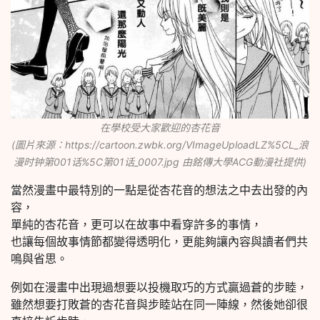
在學校受大家歡迎的杏花音
(圖片來源：https://cartoon.zwbk.org/VImageUploadLZ%5CL_浪
漫时钟第001话%5C第01话_0007.jpg 由銘傳大學ACG動漫社提供)
當然漫畫中最特別的一點是從杏花音的想法之中去出發的內
容，
單純的杏花音，更可以在故事中看穿許多的事情，
也讓每個故事情節都變得透明化，更能夠讓內容與讀者們共
鳴與省思。
例如在漫畫中出現過想要以投機取巧的方式贏過蒼的步睦，
雖然想要打敗蒼的杏花音與步睦站在同一陣線，然後她卻很