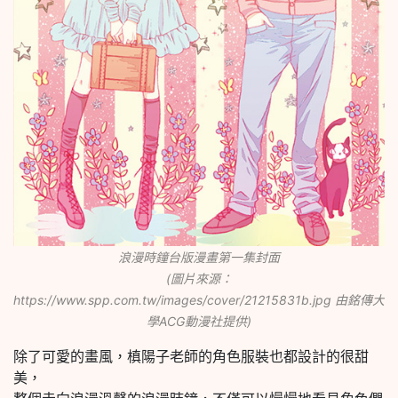
浪漫時鐘台版漫畫第一集封面
(圖片來源：
https://www.spp.com.tw/images/cover/21215831b.jpg 由銘傳大
學ACG動漫社提供)
除了可愛的畫風，槙陽子老師的角色服裝也都設計的很甜
美，