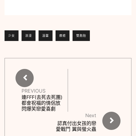
少女
浪漫
溫馨
療癒
雙胞胎
PREVIOUS
連FFF(去死去死團)
都會祝福的情侶放
閃爆笑戀愛喜劇
Next
認真付出女孩的戀
愛戰鬥 翼與螢火蟲