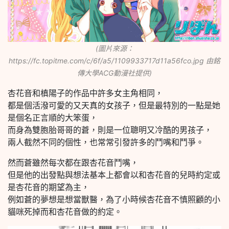
(圖片來源：
https://fc.topitme.com/c/6f/a5/1109933717d11a56fco.jpg 由銘
傳大學ACG動漫社提供)
杏花音和槙陽子的作品中許多女主角相同，
都是個活潑可愛的又天真的女孩子，但是最特別的一點是她
是個名正言順的大笨蛋，
而身為雙胞胎哥哥的蒼，則是一位聰明又冷酷的男孩子，
兩人截然不同的個性，也常常引發許多的鬥嘴和鬥爭。
然而蒼雖然每次都在跟杏花音鬥嘴，
但是他的出發點與想法基本上都會以和杏花音的兒時約定或
是杏花音的期望為主，
例如蒼的夢想是想當獸醫，為了小時候杏花音不慎照顧的小
貓咪死掉而和杏花音做的約定。