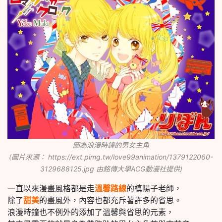
圖為浪漫時鐘的男女主角
(圖片來源： https://ext.pimg.tw/love99animation/1379122060-
3129688125.jpg 由銘傳大學ACG動漫社提供)
一直以來漫畫風格都是走
溫馨路線
的槙陽子老師，
除了
甜美
的畫風外，內容也都充斥著許多的省思。
浪漫時鐘也不例外的添加了溫馨與省思的元素，