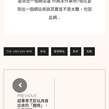
要架出一個網站當 作期末作業吧?現在要
架出一個網站來說其實並不是太難，也因
此網…
THE USELESS WEB
好玩
廢物網站
新奇
有趣
PREVIOUS
超專業烹飪玩具做
出來的「麵條」，