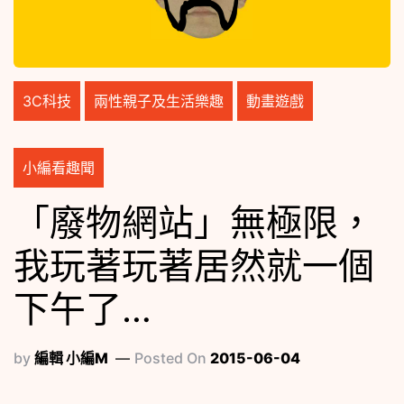
3C科技
兩性親子及生活樂趣
動畫遊戲
小編看趣聞
「廢物網站」無極限，
我玩著玩著居然就一個
下午了…
by
編輯 小編M
Posted On
2015-06-04