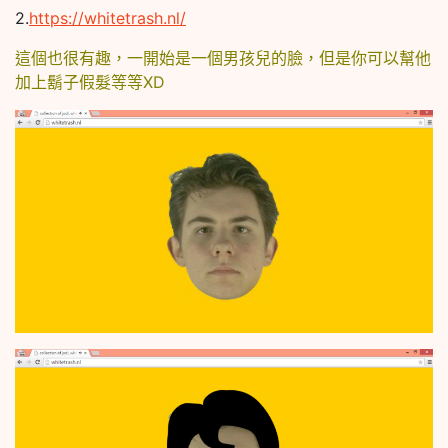
2.
https://whitetrash.nl/
這個也很有趣，一開始是一個男孩兒的臉，但是你可以幫他
加上鬍子假髮等等XD