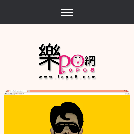
Skip
to
content
樂PO網
分享你的樂事，樂PO吧~