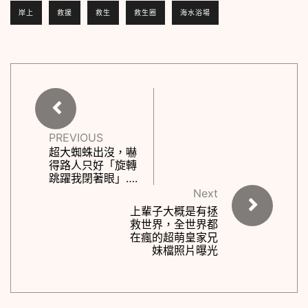
岸上
救援
救生
救生圈
海水浴場
PREVIOUS
超大蜘蛛出沒，嚇
得路人只好「旋轉
跳躍我閉著眼」….
Next
上輩子大概是有拯
救世界，全世界都
在瘋的超萌皇家兄
妹檔照片曝光