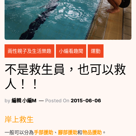
兩性親子及生活樂趣
小編看趣聞
運動
不是救生員，也可以救
人！！
by
編輯 小編M
Posted On
2015-06-06
岸上救生
一般可以分為
手部援助
、
腳部援助
和
物品援助
。