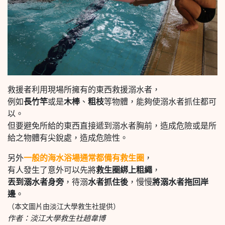
救援者利用現場所擁有的東西救援溺水者，
例如
長竹竿
或是
木棒
、
粗枝
等物體，能夠使溺水者抓住都可
以。
但要避免所給的東西直接遞到溺水者胸前，造成危險或是所
給之物體有尖銳處，造成危險性。
另外
一般的海水浴場通常都備有救生圈
，
有人發生了意外可以先將
救生圈綁上粗繩
，
丟到溺水者身旁
，待溺
水者抓住後
，慢慢
將溺水者拖回岸
邊
。
（本文圖片由淡江大學救生社提供）
作者：淡江大學救生社趙韋博