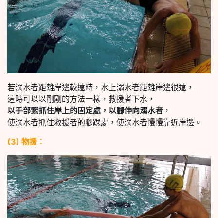
若溺水者距離岸邊較遠時，水上溺水者距離岸邊很遠，
這時可以以剛剛的方法一樣，救援者下水，
以手部緊抓住岸上的固定處，以腳伸向溺水者
，
使溺水者抓住救援者的腳踝處，使溺水者慢慢靠近岸邊。
(3) 物援：