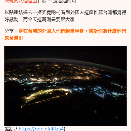
灣玩的八個理由
」嗎？(沒看過的可
以點連結過去一探究竟喲~)看到外國人這麼推薦台灣都覺得
好感動，而今天這篇則是要跟大家
分享，
身在台灣的外國人他們親自現身，告訴你為什麼他們
來台灣!!!
(圖片/
https://goo.gl/jKlzs4
)