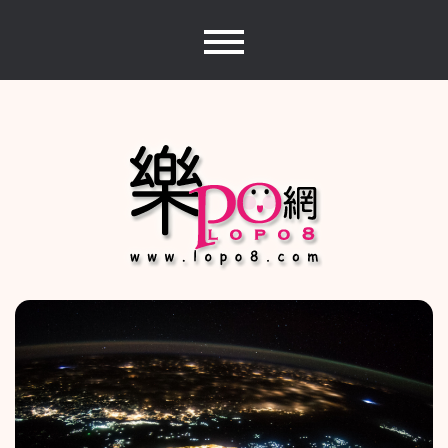
Skip
to
content
樂PO網
分享你的樂事，樂PO吧~