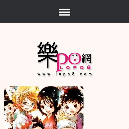
Skip
to
content
樂PO網
分享你的樂事，樂PO吧~