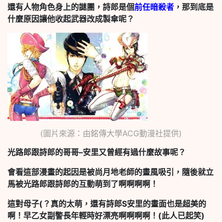
還有人物角色身上的謎團，詩郎是個
前任暗殺者
，那到底是
什麼原因讓他收起武器改成製傘呢？
(圖片來源：由銘傳大學ACG動漫社提供)
光路郎跟詩郎的哥哥–安里又曾經有過什麼故事呢？
會看這部漫畫的起因是被尚月地老師的畫風吸引，隨後就立
馬被光路郎跟詩郎的互動萌到了啊啊啊啊！
這對母子(？真的太萌，還有詩郎S安里的畫面也是超美的
啊！早乙女副警長年輕時好漂亮啊啊啊啊！(此人已起笑)