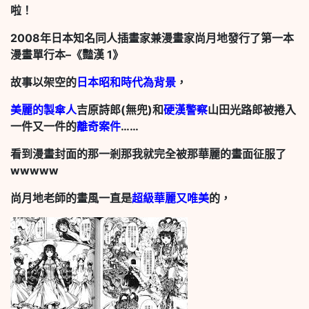
啦！
2008
年日本知名同人插畫家兼漫畫家尚月地發行了第一本
漫畫單行本–《豔漢 1》
故事以架空的
日本昭和時代為背景
，
美麗的製傘人
吉原詩郎(無兜)和
硬漢警察
山田光路郎被捲入
一件又一件的
離奇案件
……
看到漫畫封面的那一剎那我就完全被那華麗的畫面征服了
wwwww
尚月地老師的畫風一直是
超級華麗又唯美
的，