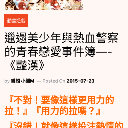
動畫遊戲
邋遢美少年與熱血警察
的青春戀愛事件簿—-
《豔漢》
by
編輯 小編M
Posted On
2015-07-23
『不對！要像這樣更用力的
拉！』『用力的拉嗎？』
『沒錯！就像這樣投注熱情的