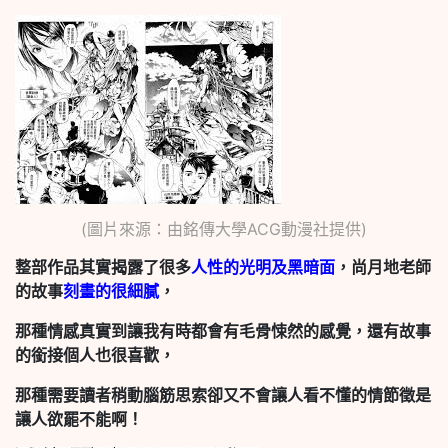
(圖片來源：由銘傳大學ACG動漫社提供)
整部作品其實揭露了很多
人性的光明及黑暗面
，尚月地老師
的故事
刻畫的很細膩
，
那種情感真實到讓我有時都會有毛骨悚然的感覺，還有故事
的銜接個人也很喜歡，
那種需要讀者稍動腦筋思索卻又不會讓人看不懂的情節徵是
讓人欲罷不能啊！