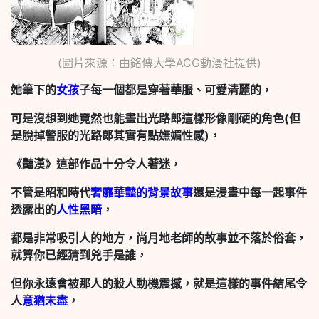
(圖片來源：由銘傳大學ACG動漫社提供)
她筆下的
女孩
子每一個都是穿著華服、可愛清麗的，
可是沒想到她竟然也能畫出光路郎這樣形像剛硬的角色(但
是脫掉警服的光路郎其實有點嫵媚性感)，
《豔漢》這部作品十分令人著迷，
不管是昭和時代
奢靡華豔的背景故事
還是漫畫中每一起事件
透露出的
人性黑暗
，
都是非常吸引人的地方，尚月地老師的故事並不落於俗套，
就算你已經猜到兇手是誰，
但你永遠會被那人的殺人動機震撼，就是這樣的事件結尾令
人
意猶未盡
，