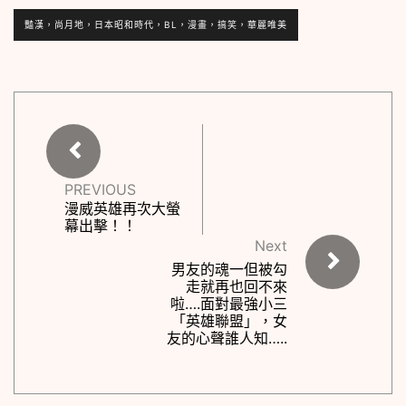
豔漢，尚月地，日本昭和時代，BL，漫畫，搞笑，華麗唯美
PREVIOUS
漫威英雄再次大螢
幕出擊！！
Next
男友的魂一但被勾
走就再也回不來
啦….面對最強小三
「英雄聯盟」，女
友的心聲誰人知…..