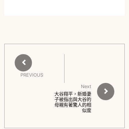
PREVIOUS
Next
大谷翔平，新婚妻
子被指出與大谷的
母親有著驚人的相
似度