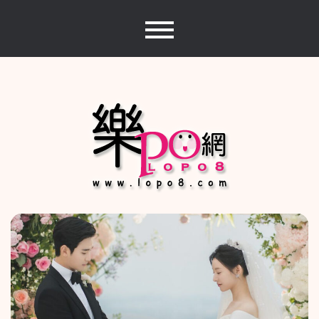
Skip
to
content
樂PO網
分享你的樂事，樂PO吧~