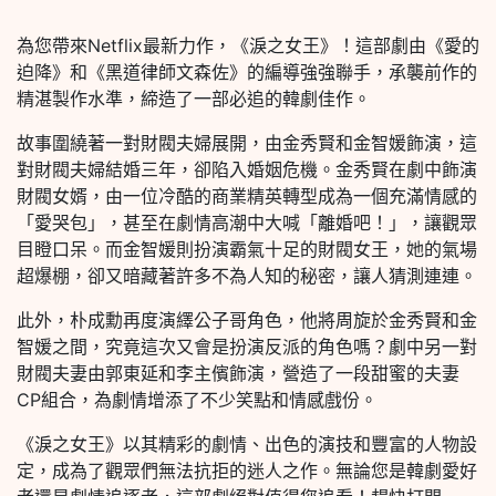
為您帶來Netflix最新力作，《淚之女王》！這部劇由《愛的
迫降》和《黑道律師文森佐》的編導強強聯手，承襲前作的
精湛製作水準，締造了一部必追的韓劇佳作。
故事圍繞著一對財閥夫婦展開，由金秀賢和金智媛飾演，這
對財閥夫婦結婚三年，卻陷入婚姻危機。金秀賢在劇中飾演
財閥女婿，由一位冷酷的商業精英轉型成為一個充滿情感的
「愛哭包」，甚至在劇情高潮中大喊「離婚吧！」，讓觀眾
目瞪口呆。而金智媛則扮演霸氣十足的財閥女王，她的氣場
超爆棚，卻又暗藏著許多不為人知的秘密，讓人猜測連連。
此外，朴成勳再度演繹公子哥角色，他將周旋於金秀賢和金
智媛之間，究竟這次又會是扮演反派的角色嗎？劇中另一對
財閥夫妻由郭東延和李主儐飾演，營造了一段甜蜜的夫妻
CP組合，為劇情增添了不少笑點和情感戲份。
《淚之女王》以其精彩的劇情、出色的演技和豐富的人物設
定，成為了觀眾們無法抗拒的迷人之作。無論您是韓劇愛好