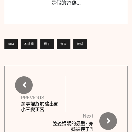
是假的??偽…
304
不鏽鋼
鍋子
食安
養鍋
PREVIOUS
黑寡婦終於熬出頭
小三變正宮
Next
婆婆媽媽的最愛~菲
姊被揍了?!