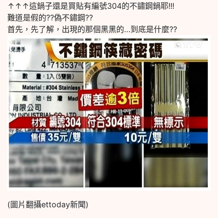
↑↑↑這鍋子還是買貼有編號304的不鏽鋼鍋耶!!!
難道是假的??偽不鏽鋼??
首先，先了解，出現的那個黑黑的…到底是什麼??
(圖片翻攝ettoday新聞)