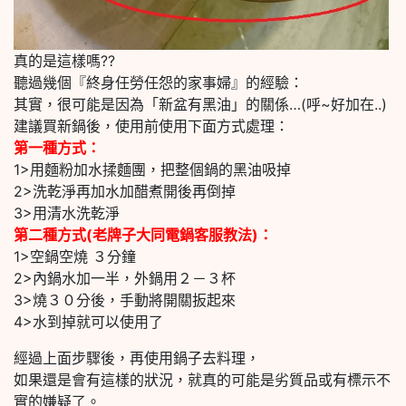
真的是這樣嗎??
聽過幾個『終身任勞任怨的家事婦』的經驗：
其實，很可能是因為「新盆有黑油」的關係…(呼~好加在..)
建議買新鍋後，使用前使用下面方式處理：
第一種方式：
1>用麵粉加水揉麵團，把整個鍋的黑油吸掉
2>洗乾淨再加水加醋煮開後再倒掉
3>用清水洗乾淨
第二種方式(老牌子大同電鍋客服教法)：
1>空鍋空燒 ３分鐘
2>內鍋水加一半，外鍋用２－３杯
3>燒３０分後，手動將開關扳起來
4>水到掉就可以使用了
經過上面步驟後，再使用鍋子去料理，
如果還是會有這樣的狀況，就真的可能是劣質品或有標示不
實的嫌疑了。