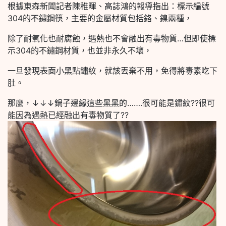
根據東森新聞記者陳稚暉、高誌鴻的報導指出：標示編號
304的不鏽鋼筷，主要的金屬材質包括鉻、鎳兩種，
除了耐氧化也耐腐蝕，遇熱也不會融出有毒物質…但即使標
示304的不鏽鋼材質，也並非永久不壞，
一旦發現表面小黑點鏽紋，就該丟棄不用，免得將毒素吃下
肚。
那麼，↓↓↓鍋子邊緣這些黑黑的…….很可能是鏽紋??很可
能因為遇熱已經融出有毒物質了??