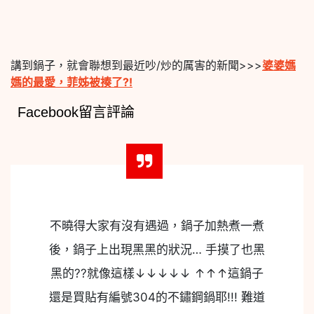
講到鍋子，就會聯想到最近吵/炒的厲害的新聞>>>
婆婆媽
媽的最愛，菲姊被揍了?!
Facebook留言評論
不曉得大家有沒有遇過，鍋子加熱煮一煮
後，鍋子上出現黑黑的狀況… 手摸了也黑
黑的??就像這樣↓↓↓↓↓ ↑↑↑這鍋子
還是買貼有編號304的不鏽鋼鍋耶!!! 難道