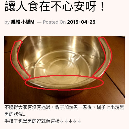
讓人食在不心安呀！
by
編輯 小編M
Posted On
2015-04-25
不曉得大家有沒有遇過，鍋子加熱煮一煮後，鍋子上出現黑
黑的狀況…
手摸了也黑黑的??就像這樣↓↓↓↓↓