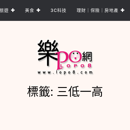
旅遊
美食
3C科技
理財｜保險｜房地產
標籤:
三低一高