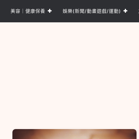
Skip
to
美容｜健康保養
娛樂(新聞/動畫遊戲/運動)
content
樂PO網
分享你的樂事，樂PO吧~