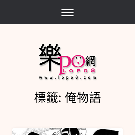
Skip
to
content
標籤:
俺物語
樂PO網
分享你的樂事，樂PO吧~