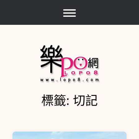
Skip
to
content
標籤:
切記
樂PO網
分享你的樂事，樂PO吧~