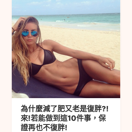
為什麼減了肥又老是復胖?!
來!若能做到這10件事，保
證再也不復胖!