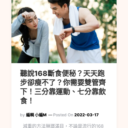
聽說168斷食便秘？天天跑
步卻瘦不了？你需要雙管齊
下！三分靠運動、七分靠飲
食！
by
編輯 小編M
Posted On
2022-03-17
減重的方法琳瑯滿目，不論是流行的168