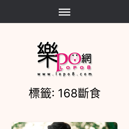
Skip
to
content
標籤:
168斷食
樂PO網
分享你的樂事，樂PO吧~