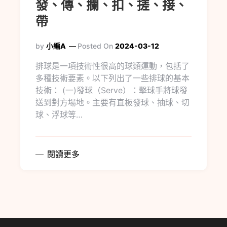
發、傳、攔、扣、搓、接、
帶
by
小編A
Posted On
2024-03-12
排球是一項技術性很高的球類運動，包括了
多種技術要素。以下列出了一些排球的基本
技術： (一)發球（Serve）：擊球手將球發
送到對方場地。主要有直板發球、抽球、切
球、浮球等…
閱讀更多