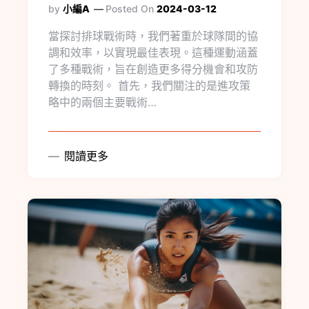
by
小編A
Posted On
2024-03-12
當探討排球戰術時，我們著重於球隊間的協
調和效率，以實現最佳表現。這種運動涵蓋
了多種戰術，旨在創造更多得分機會和攻防
轉換的時刻。 首先，我們關注的是進攻策
略中的兩個主要戰術…
閱讀更多