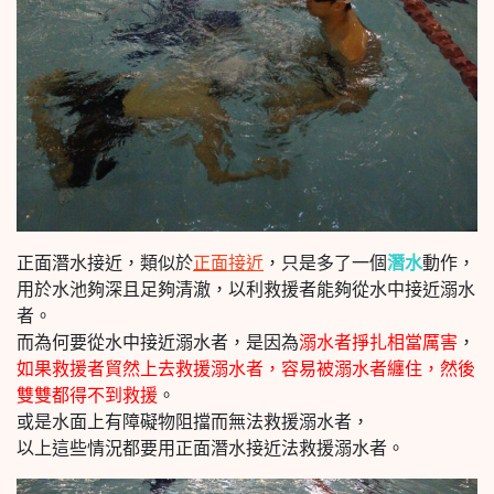
正面潛水接近，類似於
正面接近
，只是多了一個
潛水
動作，
用於水池夠深且足夠清澈，以利救援者能夠從水中接近溺水
者。
而為何要從水中接近溺水者，是因為
溺水者掙扎相當厲害
，
如果救援者貿然上去救援溺水者，容易被溺水者纏住，然後
雙雙都得不到救援
。
或是水面上有障礙物阻擋而無法救援溺水者，
以上這些情況都要用正面潛水接近法救援溺水者。