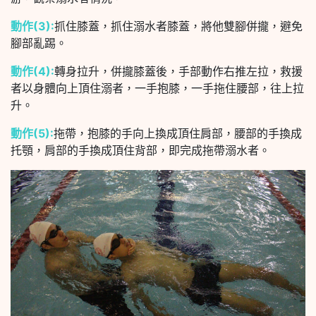
動作(3):
抓住膝蓋，抓住溺水者膝蓋，將他雙腳併攏，避免
腳部亂踢。
動作(4):
轉身拉升，併攏膝蓋後，手部動作右推左拉，救援
者以身體向上頂住溺者，一手抱膝，一手拖住腰部，往上拉
升。
動作(5):
拖帶，抱膝的手向上換成頂住肩部，腰部的手換成
托顎，肩部的手換成頂住背部，即完成拖帶溺水者。