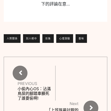
下的評論在意…
人際關係
別人眼中
形象
心理測驗
香味
PREVIOUS
小偷內心OS：沾滿
鳥屎的腳踏車髒死
了誰要偷啊!
Next
「上班族最討厭的