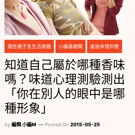
兩性親子及生活樂趣
小編看趣聞
星座命理宗教
知道自己屬於哪種香味
嗎？味道心理測驗測出
「你在別人的眼中是哪
種形象」
by
編輯 小編M
Posted On
2015-05-25