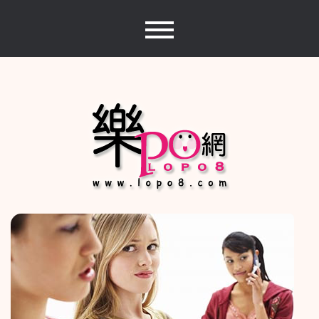
Skip
to
content
樂PO網
分享你的樂事，樂PO吧~