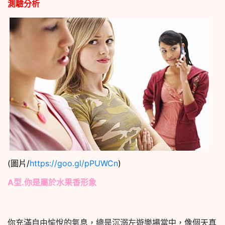
測驗分析
(圖片/
https://goo.gl/pPUWCn
)
A
型.
你是屬於水果香形象
你充滿自由愉悅的氣息，總是沉溺左遊樂場當中，像個天真