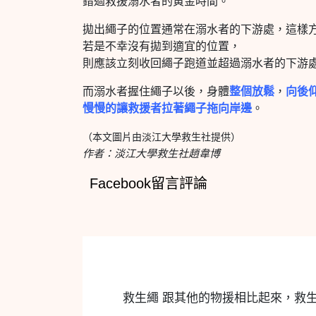
錯過救援溺水者的黃金時間。
拋出繩子的位置通常在溺水者的下游處，這樣
若是不幸沒有拋到適宜的位置，
則應該立刻收回繩子跑道並超過溺水者的下游
而溺水者握住繩子以後，身體
整個放鬆
，
向後
慢慢的讓救援者拉著繩子拖向岸邊
。
（本文圖片由淡江大學救生社提供）
作者：淡江大學救生社趙韋博
Facebook留言評論
救生繩 跟其他的物援相比起來，救