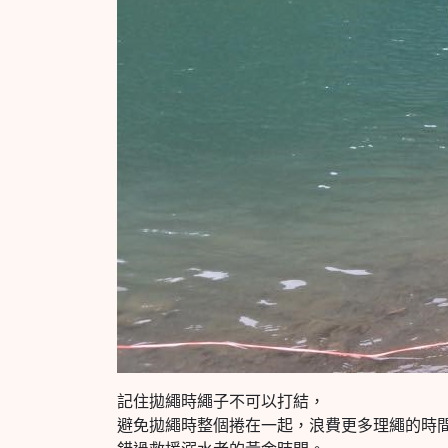
記住拋繩時繩子不可以打結，
避免拋繩時整個捲在一起，浪費更多理繩的時