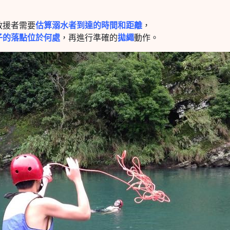
救援者需要
估算溺水者到達的時間和距離
，
子的落點位於何處
，再進行準確的
拋繩
動作。