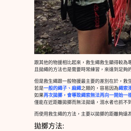
跟其他的物援相比起來，救生繩救生顯得較為
且拋繩的方法也是需要時常練習，來達到足夠
但是救生繩跟一般物援最主要的差別在於，救
若是
一般的繩子、麻繩
之類的，容易因為
繩索
如果
再次拋擲，會導致繩索無法再向一開始一
僅能在近距離拋擲而無法拋遠，溺水者也抓不
而使用救生繩的方法，主要以拋擲的距離夠遠
拋擲方法: