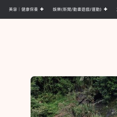
Skip
to
美容｜健康保養
娛樂(新聞/動畫遊戲/運動)
content
樂PO網
分享你的樂事，樂PO吧~