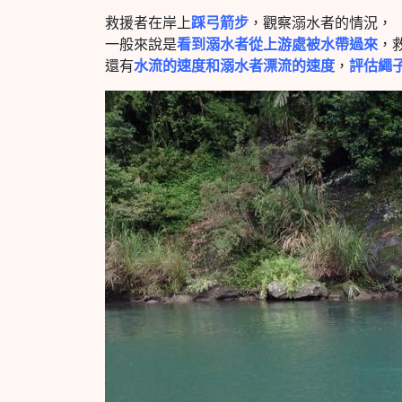
救援者在岸上
踩弓箭步
，觀察溺水者的情況，
一般來說是
看到溺水者從上游處被水帶過來
，
還有
水流的速度和溺水者漂流的速度
，
評估繩