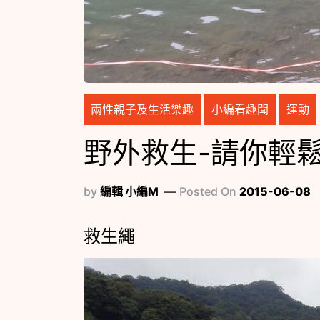
兩性親子及生活樂趣
小編看趣聞
運動
野外救生-請你輕鬆
by
編輯 小編M
Posted On
2015-06-08
救生繩