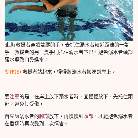
:此時救援者穿過雙腿的手，去抓住溺水者較近距離的一隻
手，救援者的另一隻手則托住溺水者下巴，避免溺水者頭部
落水導致口鼻進水。
動作(5)
:救援者站起來，慢慢將溺水者搬運到岸上。
要
注意
的是，在岸上放下溺水者時，宜輕輕放下，先托住頭
部，避免其受傷，
首先讓溺水者的
腳部
放下，再慢慢到
頭部
，才能避免溺水者
在昏迷時再次受到二次傷害。