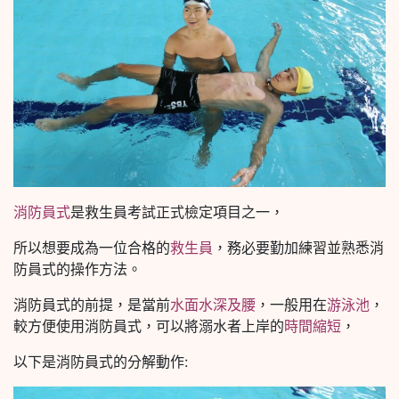
消防員式
是救生員考試正式檢定項目之一，
所以想要成為一位合格的
救生員
，務必要勤加練習並熟悉消
防員式的操作方法。
消防員式的前提，是當前
水面水深及腰
，一般用在
游泳池
，
較方便使用消防員式，可以將溺水者上岸的
時間縮短
，
以下是消防員式的分解動作: