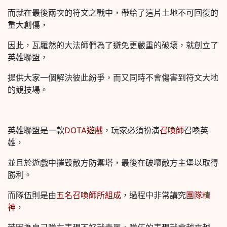
而就在最後兩次的符文之戰中，帶給了這片土地不可回復的
重大創傷，
因此，瓦羅然的大法師們為了避免更嚴重的破壞，就創立了
英雄聯盟，
提供大家一個解決彼此紛爭，而又同時不會傷害到符文大地
的競技場。
英雄聯盟是一款
DOTA遊戲
，玩家必須扮演
召喚師
召喚英
雄，
並且於遊戲中摧毀敵方防禦塔，最後在破壞敵方主堡以取得
勝利。
而隊伍則是由
五名召喚師所組成
，過程中非常講究
團隊精
神
，