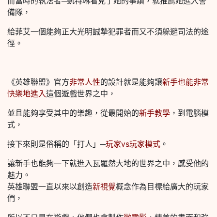
而當時的執法者─凱特琳看見了她的事蹟，就推薦她進入警
備隊，
給菲艾一個能夠正大光明誠摯犯罪者而又不須躲避司法的途
徑。
《英雄聯盟》官方
非常人性
的設計就是能夠讓
新手也能非常
快樂地進入
這個遊戲世界之中，
並且能夠享受其中的樂趣，從最開始的
新手教學
，到電腦模
式，
接下來則是俗稱的「打人」─
玩家vs玩家模式
。
讓新手也能夠一下就進入瓦羅然大地的世界之中，感受他的
魅力。
英雄聯盟一直以來以創造
新視覺
概念作為目標給廣大的玩家
們，