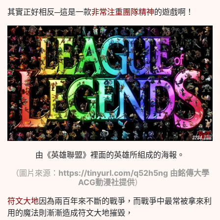
其實正好相反─這是一款
非常注重團隊精神
的遊戲啊！
由《英雄聯盟》裡面的英雄所組成的海報。
（圖片來源：
https://tinyurl.com/q52h5ng 由銘傳大學
ACG動漫社提供
）
符文大地
因為兩百年來不斷的戰爭，而戰爭中最常被拿來利
用的魔法則漸漸造成符文大地摧毀，