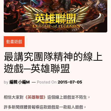
動畫遊戲
最講究團隊精神的線上
遊戲─英雄聯盟
by
編輯 小編M
Posted On
2015-07-05
相信大家對
《英雄聯盟》
這個線上遊戲並不陌生，
許多新聞媒體曾報導這款遊戲是一款殺人遊戲，