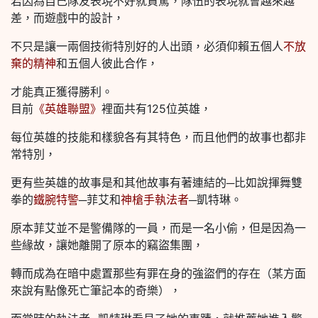
若因為自己隊友表現不好就責罵，隊伍的表現就會越來越
差，而遊戲中的設計，
不只是讓一兩個技術特別好的人出頭，必須仰賴五個人
不放
棄的精神
和五個人彼此合作，
才能真正獲得勝利。
目前
《英雄聯盟》
裡面共有125位英雄，
每位英雄的技能和樣貌各有其特色，而且他們的故事也都非
常特別，
更有些英雄的故事是和其他故事有著連結的─比如說揮舞雙
拳的
鐵腕特警
─菲艾和
神槍手執法者
─凱特琳。
原本菲艾並不是警備隊的一員，而是一名小偷，但是因為一
些緣故，讓她離開了原本的竊盜集團，
轉而成為在暗中處置那些有罪在身的強盜們的存在（某方面
來說有點像死亡筆記本的奇樂），