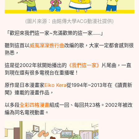
(圖片來源：由銘傳大學ACG動漫社提供)
「歡迎來我們這一家~充滿歡樂的這一家……」
聽到這首以
威風凜凜進行曲
改編的歌，大家一定都會感到很
熟悉，
這是從2002年就開始播出的
《我們這一家》
片尾曲，一直
到現在還有很多電視台在重播喔！
原作是日本漫畫家
Eiko Kera
從1994年~2013年在《讀賣新
聞》連載的漫畫作品，
以多段
全彩四格漫畫
組成一回、每回共23格。2002年被改
編為同名電視動畫。