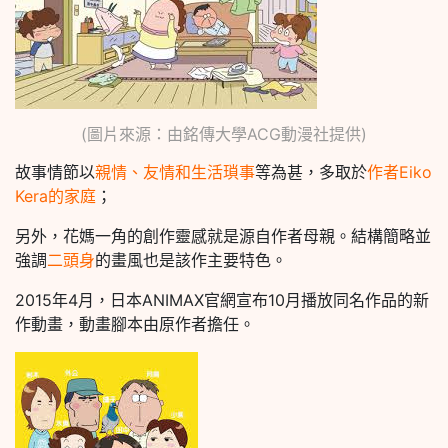
(圖片來源：由銘傳大學ACG動漫社提供)
故事情節以
親情、友情和生活瑣事
等為甚，多取於
作者Eiko
Kera的家庭
；
另外，花媽一角的創作靈感就是源自作者母親。結構簡略並
強調
二頭身
的畫風也是該作主要特色。
2015年4月，日本ANIMAX官網宣布10月播放同名作品的新
作動畫，動畫腳本由原作者擔任。