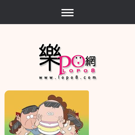
Skip
to
content
樂PO網
分享你的樂事，樂PO吧~